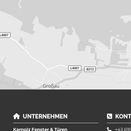
UNTERNEHMEN
KONT


Karnolz Fenster & Türen
+43 699
