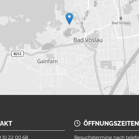
AKT
ÖFFNUNGSZEITEN

 10 22 00 68
Besuchstermine nach telefo