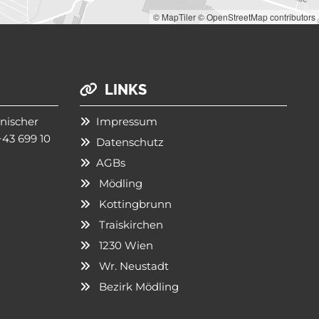
© MapTiler
© OpenStreetMap contributors
LINKS

nischer
Impressum

+43 699 10
Datenschutz

AGBs

Mödling

Kottingbrunn

Traiskirchen

1230 Wien

Wr. Neustadt

Bezirk Mödling
