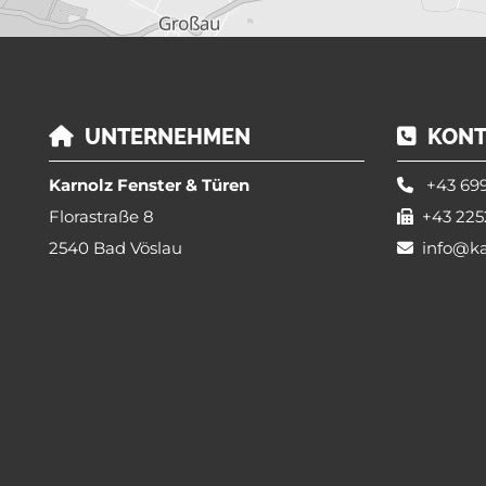
UNTERNEHMEN
KONT


Karnolz Fenster & Türen
+43 699

Florastraße 8
+43 225

2540 Bad Vöslau
info@ka
