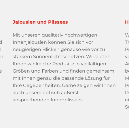
Jalousien und Plissees
H
Mit unseren qualitativ hochwertigen
W
d
Innenjalousien können Sie sich vor
T
d
neugierigen Blicken genauso wie vor zu
P
rn
starkem Sonnenlicht schützen. Wir bieten
v
u
Ihnen zahlreiche Produkte in vielfältigen
A
e
Größen und Farben und finden gemeinsam
b
mit Ihnen genau die passende Lösung für
M
Ihre Gegebenheiten. Gerne zeigen wir Ihnen
P
auch unsere optisch äußerst
D
ansprechenden Innenplissees.
e
S