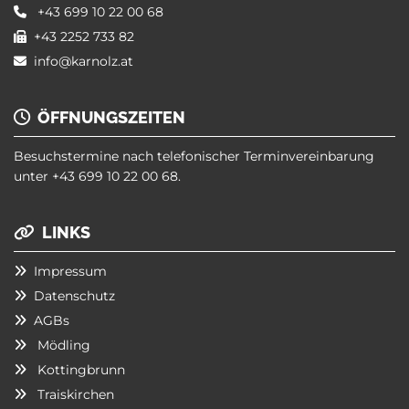
+43 699 10 22 00 68

+43 2252 733 82

info@karnolz.at

ÖFFNUNGSZEITEN

Besuchstermine nach telefonischer Terminvereinbarung
unter
+43 699 10 22 00 68
.
LINKS

Impressum

Datenschutz

AGBs

Mödling

Kottingbrunn

Traiskirchen
