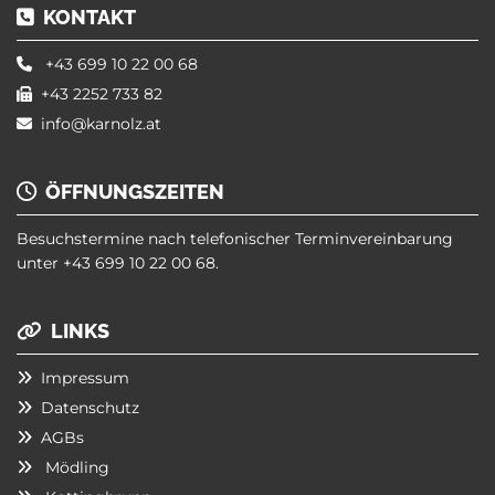
KONTAKT

+43 699 10 22 00 68

+43 2252 733 82

info@karnolz.at

ÖFFNUNGSZEITEN

Besuchstermine nach telefonischer Terminvereinbarung
unter
+43 699 10 22 00 68
.
LINKS

Impressum

Datenschutz

AGBs

Mödling
