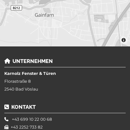
UNTERNEHMEN

Karnolz Fenster & Türen
Florastraße 8
2540 Bad Vöslau
KONTAKT

+43 699 10 22 00 68

+43 2252 733 82
